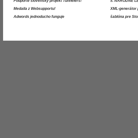
Podporte slovenský projekt Tunnelers!
5. NÁRODNÉ L
Medaila z Websupportu!
XML-generátor 
Adwords jednoducho funguje
šablóna pre St
Úvod
Mapa stránky
Právne informácie
Kontakt