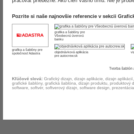
pracovať priebežne. Ako člen Vášho tímu. Nie je probl
Pozrite si naše najnovšie referencie v sekcii Grafick
grafika a šablóny pre
Všeobecnú úverovú
banku
grafika a šablóny pre
objednávková aplikácia
vi
spoločnosť Adastra
pre autocrew.sk
Tvorba šablón 
Kľúčové slová:
Grafický dizajn, dizajn aplikácie, dizajn aplikácií
grafické šablóny, grafická šablóna, dizajn produktu, produktový d
software, softvér, softverový dizajn, software design, prezentácia
Úvod
Mapa stránky
Právne informácie
Kontakt