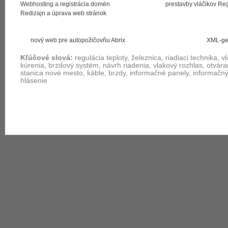
Webhosting a registrácia domén
prestavby vláčikov Re
Redizajn a úprava web stránok
nový web pre autopožičovňu Abrix
XML-ge
Kľúčové slová:
regulácia teploty, železnica, riadiaci technika, v
kúrenia, brzdový systém, návrh riadenia, vlakový rozhlas, otvára
stanica nové mesto, káble, brzdy, informačné panely, informačn
hlásenie
Úvod
Mapa stránky
Právne informácie
Kontakt