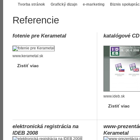
Tvorba stránok
Grafický dizajn
e-marketing
Biznis spoluprác
Referencie
fotenie pre Kerametal
katalógové CD
www.kerametal.sk
Zistiť viac
www.ideb.sk
Zistiť viac
elektronická registrácia na
www-prezentác
IDEB 2008
Kerametal