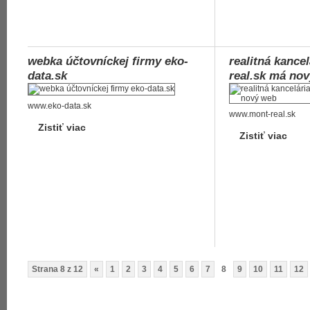
webka účtovníckej firmy eko-
realitná kance
data.sk
real.sk má no
www.eko-data.sk
www.mont-real.sk
Zistiť viac
Zistiť viac
Strana 8 z 12
«
1
2
3
4
5
6
7
8
9
10
11
12